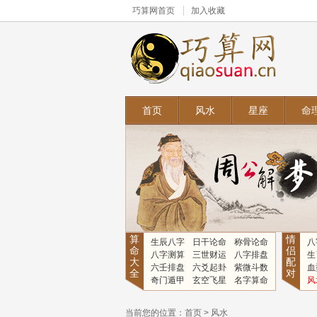
巧算网
首页
加入收藏
首页
风水
星座
命
算
情
生辰八字
日干论命
称骨论命
八
命
侣
八字测算
三世财运
八字排盘
生
大
配
六壬排盘
六爻起卦
紫微斗数
血
全
对
奇门遁甲
玄空飞星
名字算命
风
当前您的位置：
首页
>
风水