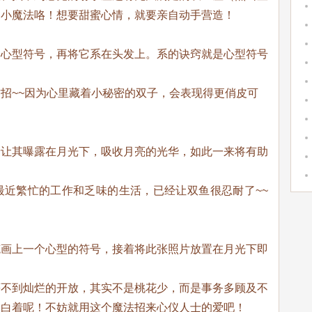
运小魔法咯！想要甜蜜心情，就要亲自动手营造！
的心型符号，再将它系在头发上。系的诀窍就是心型符号
招~~因为心里藏着小秘密的双子，会表现得更俏皮可
着让其曝露在月光下，吸收月亮的光华，如此一来将有助
最近繁忙的工作和乏味的生活，已经让双鱼很忍耐了~~
笔画上一个心型的符号，接着将此张照片放置在月光下即
等不到灿烂的开放，其实不是桃花少，而是事务多顾及不
明白着呢！不妨就用这个魔法招来心仪人士的爱吧！