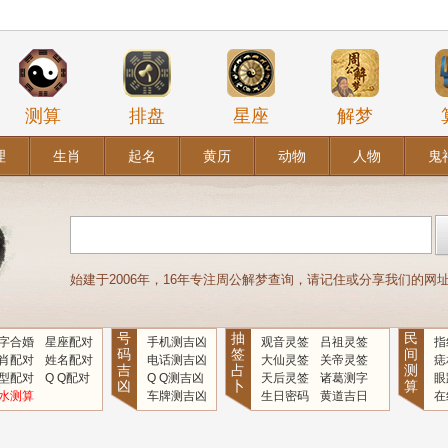
测算
排盘
星座
解梦
理
生肖
起名
黄历
动物
人物
鬼
始建于2006年，16年专注周公解梦查询，请记住或分享我们的网址：www
号
抽
民
字合婚
星座配对
手机测吉凶
观音灵签
吕祖灵签
指
码
签
间
肖配对
姓名配对
电话测吉凶
大仙灵签
关帝灵签
痣
吉
占
测
型配对
Q Q配对
Q Q测吉凶
天后灵签
诸葛测字
眼
凶
卜
算
水测算
车牌测吉凶
生日密码
黄道吉日
在