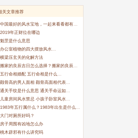
相关文章推荐
中国最好的风水宝地，一起来看看都有…
2019年正财位在哪边
魁罡是什么意思
办公室植物的四大摆放风水…
横梁压玄关的化解方法
搬家的良辰吉日怎么选择？搬家的良辰…
五行命相婚配 五行命相是什么…
颧骨高的男人面相 颧骨高面相代表…
通关手纹是什么意思 通关手命运如…
儿童房间风水禁忌 小孩子卧室风水…
1983年五行属什么？1983年出生是什么…
大门对厕所好吗？
房子周围有凶地怎么办
桃木辟邪有什么讲究吗