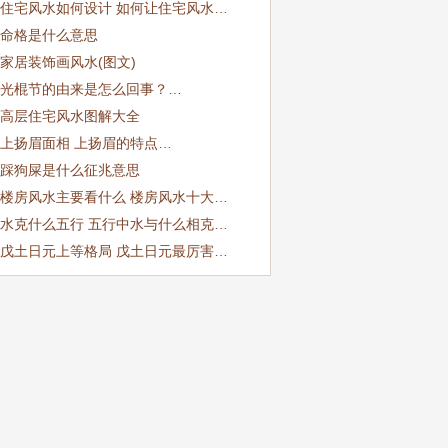
住宅风水如何设计 如何让住宅风水…
命格是什么意思
家居装饰画风水(图文)
光棍节的由来是怎么回事？…
高层住宅风水图解大全
上扬眉面相 上扬眉的特点…
踩狗屎是什么征兆意思
楼房风水主要看什么 楼房风水十大…
水克什么五行 五行中水与什么相克…
戊土日元上等格局 戊土日元最厉害…