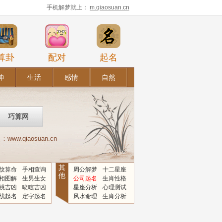
手机解梦就上：
m.qiaosuan.cn
算卦
配对
起名
神
生活
感情
自然
.qiaosuan.cn
其
纹算命
手相查询
周公解梦
十二星座
他
相图解
生男生女
公司起名
生肖性格
跳吉凶
喷嚏吉凶
星座分析
心理测试
线起名
定字起名
风水命理
生肖分析