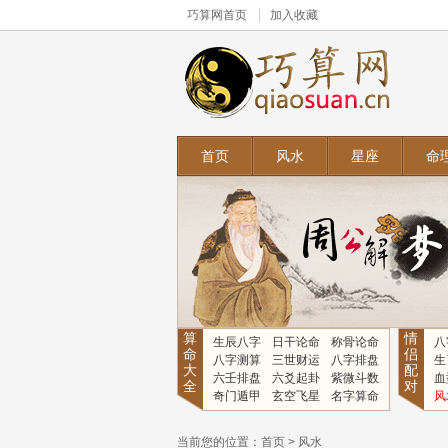
巧算网
首页
加入收藏
首页
风水
星座
命
算
情
生辰八字
日干论命
称骨论命
八
命
侣
八字测算
三世财运
八字排盘
生
大
配
六壬排盘
六爻起卦
紫微斗数
血
全
对
奇门遁甲
玄空飞星
名字算命
风
当前您的位置：
首页
>
风水