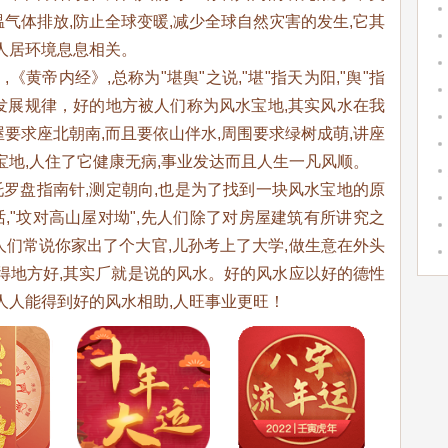
气体排放,防止全球变暖,减少全球自然灾害的发生,它其
,人居环境息息相关。
帝内经》,总称为"堪舆"之说,"堪"指天为阳,"舆"指
发展规律，好的地方被人们称为风水宝地,其实风水在我
要求座北朝南,而且要依山伴水,周围要求绿树成萌,讲座
宝地,人住了它健康无病,事业发达而且人生一凡风顺。
盘指南针,测定朝向,也是为了找到一块风水宝地的原
,"坟对高山屋对坳",先人们除了对房屋建筑有所讲究之
人们常说你家出了个大官,儿孙考上了大学,做生意在外头
住得地方好,其实⺁就是说的风水。好的风水应以好的德性
人人能得到好的风水相助,人旺事业更旺！