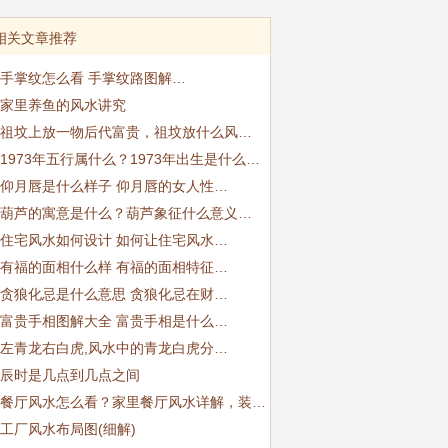
相关文章推荐
手掌纹怎么看 手掌纹路图解…
家里养鱼的风水讲究
祖坟上放一物后代富贵，祖坟放什么风…
1973年五行属什么？1973年出生是什么…
仰月唇是什么样子 仰月唇的女人性…
葫芦的寓意是什么？葫芦象征什么意义…
住宅风水如何设计 如何让住宅风水…
有福的面相什么样 有福的面相特征…
贪狼化忌是什么意思 贪狼化忌在财…
富贵手相图解大全 富贵手相是什么…
左青龙右白虎,风水中的青龙白虎分…
辰时是几点到几点之间
餐厅风水怎么看？家里餐厅风水详解，装…
工厂风水布局图(细解)