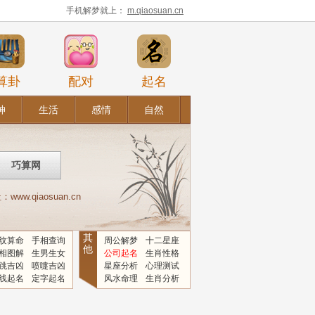
手机解梦就上：
m.qiaosuan.cn
算卦
配对
起名
神
生活
感情
自然
.qiaosuan.cn
其
纹算命
手相查询
周公解梦
十二星座
他
相图解
生男生女
公司起名
生肖性格
跳吉凶
喷嚏吉凶
星座分析
心理测试
线起名
定字起名
风水命理
生肖分析