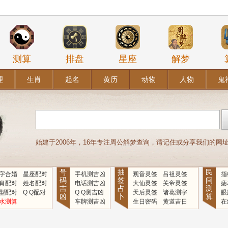
测算
排盘
星座
解梦
理
生肖
起名
黄历
动物
人物
鬼
始建于2006年，16年专注周公解梦查询，请记住或分享我们的网址：www
号
抽
民
字合婚
星座配对
手机测吉凶
观音灵签
吕祖灵签
指
码
签
间
肖配对
姓名配对
电话测吉凶
大仙灵签
关帝灵签
痣
吉
占
测
型配对
Q Q配对
Q Q测吉凶
天后灵签
诸葛测字
眼
凶
卜
算
水测算
车牌测吉凶
生日密码
黄道吉日
在