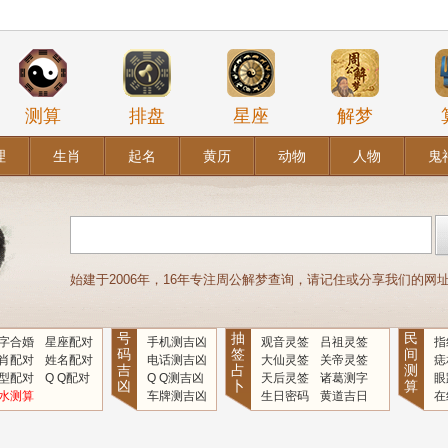
测算
排盘
星座
解梦
理
生肖
起名
黄历
动物
人物
鬼
始建于2006年，16年专注周公解梦查询，请记住或分享我们的网址：www
号
抽
民
字合婚
星座配对
手机测吉凶
观音灵签
吕祖灵签
指
码
签
间
肖配对
姓名配对
电话测吉凶
大仙灵签
关帝灵签
痣
吉
占
测
型配对
Q Q配对
Q Q测吉凶
天后灵签
诸葛测字
眼
凶
卜
算
水测算
车牌测吉凶
生日密码
黄道吉日
在