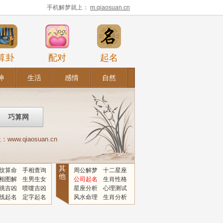
手机解梦就上：
m.qiaosuan.cn
算卦
配对
起名
神
生活
感情
自然
.qiaosuan.cn
其
纹算命
手相查询
周公解梦
十二星座
他
相图解
生男生女
公司起名
生肖性格
跳吉凶
喷嚏吉凶
星座分析
心理测试
线起名
定字起名
风水命理
生肖分析