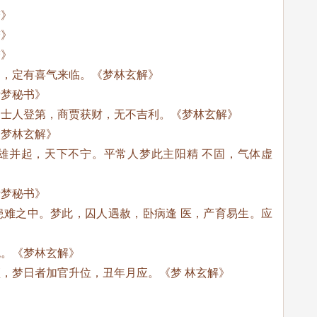
梦》
梦》
梦》
内，定有喜气来临。《梦林玄解》
断梦秘书》
，士人登第，商贾获财，无不吉利。《梦林玄解》
《梦林玄解》
雄并起，天下不宁。平常人梦此主阳精 不固，气体虚
断梦秘书》
患难之中。梦此，囚人遇赦，卧病逢 医，产育易生。应
兆。《梦林玄解》
，梦日者加官升位，丑年月应。《梦 林玄解》
》