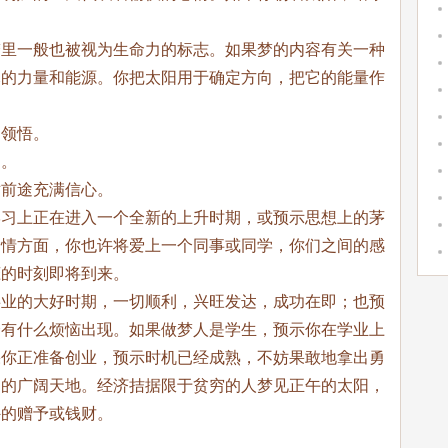
梦里一般也被视为生命力的标志。如果梦的内容有关一种
尽的力量和能源。你把太阳用于确定方向，把它的能量作
的领悟。
利。
对前途充满信心。
学习上正在进入一个全新的上升时期，或预示思想上的茅
爱情方面，你也许将爱上一个同事或同学，你们之间的感
恋的时刻即将到来。
事业的大好时期，一切顺利，兴旺发达，成功在即；也预
会有什么烦恼出现。如果做梦人是学生，预示你在学业上
果你正准备创业，预示时机已经成熟，不妨果敢地拿出勇
己的广阔天地。经济拮据限于贫穷的人梦见正午的太阳，
外的赠予或钱财。