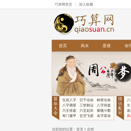
巧算网
首页
加入收藏
首页
风水
星座
命
算
情
生辰八字
日干论命
称骨论命
八
命
侣
八字测算
三世财运
八字排盘
生
大
配
六壬排盘
六爻起卦
紫微斗数
血
全
对
奇门遁甲
玄空飞星
名字算命
风
当前您的位置：
首页
>
自然