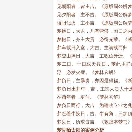
见朝阳者，皆主吉。《原版周公解
见夕阳者，主不吉。《原版周公解
骄阳似火，主不吉。《原版周公解
梦抱日，大吉，凡有营谋，旬日之
梦抱日，亦主大贵，必得光荣。《
梦车载日入室，大吉。主满载而归
梦登山捧日，大吉，主职位升迁。
梦二日、十日或天数日，梦此主群
浮，必发火症。《梦林玄解》
梦负日，主暴贵，亦因是得福。《
梦负日出井中，吉，主扶大贵人于
在酉年者，更佳。《梦林玄解》
梦负日而行，大吉，为建功立业之
梦赶着牛挽日，吉。牛有角，日加顶
梦见日，所求皆吉。《敦煌本梦书
梦见晒太阳的案例分析