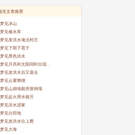
相关文章推荐
梦见冰山
梦见修水库
梦见发洪水淹没村庄
梦见下雨下雹子
梦见黑色洪水
梦见月亮和太阳同时出现…
梦见发洪水后又退去
梦见云雾缭绕
梦见山崩地裂房屋倒塌
梦见起火用水烧灭
梦见洪水进家
梦见分田地
梦见发洪水往上爬
梦见大海