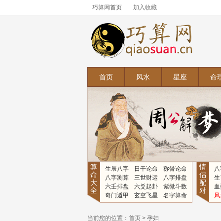
巧算网
首页
加入收藏
首页
风水
星座
命
算
情
生辰八字
日干论命
称骨论命
八
命
侣
八字测算
三世财运
八字排盘
生
大
配
六壬排盘
六爻起卦
紫微斗数
血
全
对
奇门遁甲
玄空飞星
名字算命
风
当前您的位置：
首页
>
孕妇