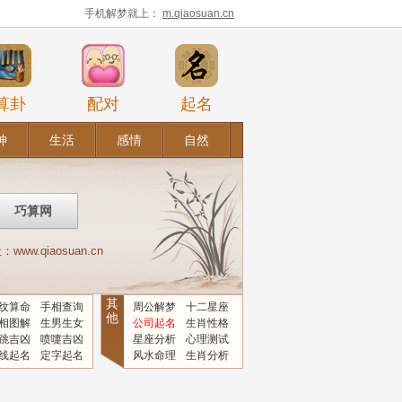
手机解梦就上：
m.qiaosuan.cn
算卦
配对
起名
神
生活
感情
自然
.qiaosuan.cn
其
纹算命
手相查询
周公解梦
十二星座
他
相图解
生男生女
公司起名
生肖性格
跳吉凶
喷嚏吉凶
星座分析
心理测试
线起名
定字起名
风水命理
生肖分析