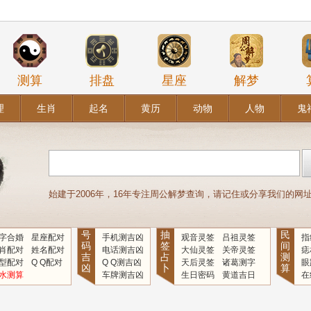
测算
排盘
星座
解梦
理
生肖
起名
黄历
动物
人物
鬼
始建于2006年，16年专注周公解梦查询，请记住或分享我们的网址：www
号
抽
民
字合婚
星座配对
手机测吉凶
观音灵签
吕祖灵签
指
码
签
间
肖配对
姓名配对
电话测吉凶
大仙灵签
关帝灵签
痣
吉
占
测
型配对
Q Q配对
Q Q测吉凶
天后灵签
诸葛测字
眼
凶
卜
算
水测算
车牌测吉凶
生日密码
黄道吉日
在