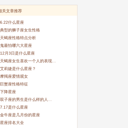
相关文章推荐
6.22什么星座
典型的狮子座女生性格
天蝎座性格特点分析
鬼最怕哪六大星座
12月3日是什么星座
天蝎座女生喜欢一个人的表现…
艾莉婕是什么星座？
摩羯座爱情观女
巨蟹座性格特征
下降星座
双子座的男生是什么样的人…
7.17是什么星座
金牛座是几月份的星座
星座排名大全