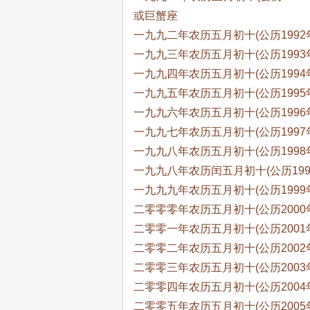
或巨蟹座
一九九二年农历五月初十(公历1992
一九九三年农历五月初十(公历1993
一九九四年农历五月初十(公历1994
一九九五年农历五月初十(公历1995
一九九六年农历五月初十(公历1996
一九九七年农历五月初十(公历1997
一九九八年农历五月初十(公历1998
一九九八年农历闰五月初十(公历199
一九九九年农历五月初十(公历1999
二零零零年农历五月初十(公历2000
二零零一年农历五月初十(公历2001
二零零二年农历五月初十(公历2002
二零零三年农历五月初十(公历2003
二零零四年农历五月初十(公历2004
二零零五年农历五月初十(公历2005