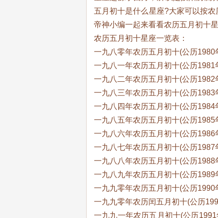
五月初十是什么星座?大家可以按农
帝神小编一起来看看农历五月初十
农历五月初十星座一览表：
一九八零年农历五月初十(公历1980
一九八一年农历五月初十(公历1981
一九八二年农历五月初十(公历1982
一九八三年农历五月初十(公历1983
一九八四年农历五月初十(公历1984
一九八五年农历五月初十(公历1985
一九八六年农历五月初十(公历1986
一九八七年农历五月初十(公历1987
一九八八年农历五月初十(公历1988
一九八九年农历五月初十(公历1989
一九九零年农历五月初十(公历1990
一九九零年农历闰五月初十(公历199
一九九一年农历五月初十(公历199