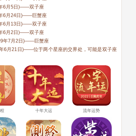
年6月5日)——双子座
年6月24日)——巨蟹座
年6月13日)——双子座
年6月2日)——双子座
9年7月2日)——巨蟹座
0年6月21日)——位于两个星座的交界处，可能是双子座
运程
十年大运
流年运势