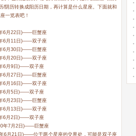
历/阴历转换成阳历日期，再计算是什么星座。下面就和
星座一览表吧！
年6月22日)——巨蟹座
年6月11日)——双子座
年6月30日)——巨蟹座
年6月20日)——双子座
年6月9日)——双子座
年6月27日)——巨蟹座
年6月16日)——双子座
年6月5日)——双子座
年6月23日)——巨蟹座
年6月13日)——双子座
年6月2日)——双子座
0年7月2日)——巨蟹座
1年6月21日)——位于两个星座的交界处，可能是双子座