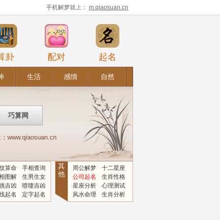
手机解梦就上：
m.qiaosuan.cn
算卦
配对
起名
神
生活
感情
自然
.qiaosuan.cn
其
纹算命
手相查询
周公解梦
十二星座
他
相图解
生男生女
公司起名
生肖性格
跳吉凶
喷嚏吉凶
星座分析
心理测试
线起名
定字起名
风水命理
生肖分析