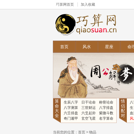
巧算网
首页
加入收藏
首页
风水
星座
命
算
情
生辰八字
日干论命
称骨论命
八
命
侣
八字测算
三世财运
八字排盘
生
大
配
六壬排盘
六爻起卦
紫微斗数
血
全
对
奇门遁甲
玄空飞星
名字算命
风
当前您的位置：
首页
>
物品