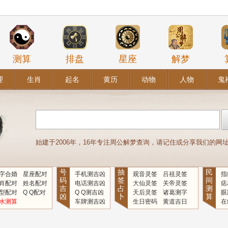
测算
排盘
星座
解梦
理
生肖
起名
黄历
动物
人物
鬼
始建于2006年，16年专注周公解梦查询，请记住或分享我们的网址：www
号
抽
民
字合婚
星座配对
手机测吉凶
观音灵签
吕祖灵签
指
码
签
间
肖配对
姓名配对
电话测吉凶
大仙灵签
关帝灵签
痣
吉
占
测
型配对
Q Q配对
Q Q测吉凶
天后灵签
诸葛测字
眼
凶
卜
算
水测算
车牌测吉凶
生日密码
黄道吉日
在