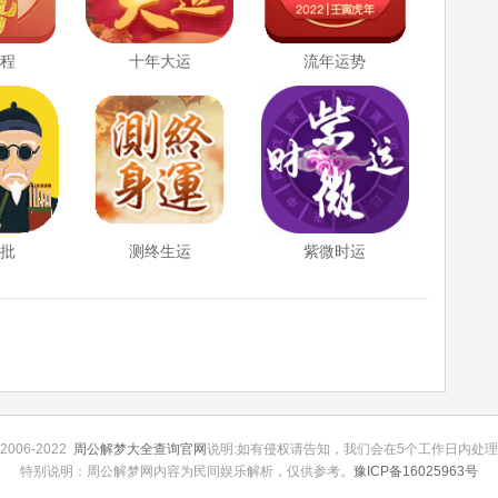
运程
十年大运
流年运势
精批
测终生运
紫微时运
 2006-2022
周公解梦大全查询官网
说明:如有侵权请告知，我们会在5个工作日内处
特别说明：周公解梦网内容为民间娱乐解析，仅供参考。
豫ICP备16025963号