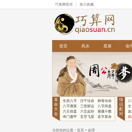
巧算网
首页
加入收藏
首页
风水
星座
命
算
情
生辰八字
日干论命
称骨论命
八
命
侣
八字测算
三世财运
八字排盘
生
大
配
六壬排盘
六爻起卦
紫微斗数
血
全
对
奇门遁甲
玄空飞星
名字算命
风
当前您的位置：
首页
>
命理