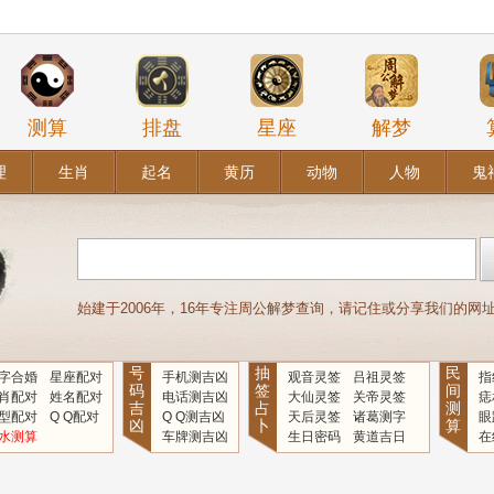
测算
排盘
星座
解梦
理
生肖
起名
黄历
动物
人物
鬼
始建于2006年，16年专注周公解梦查询，请记住或分享我们的网址：www
号
抽
民
字合婚
星座配对
手机测吉凶
观音灵签
吕祖灵签
指
码
签
间
肖配对
姓名配对
电话测吉凶
大仙灵签
关帝灵签
痣
吉
占
测
型配对
Q Q配对
Q Q测吉凶
天后灵签
诸葛测字
眼
凶
卜
算
水测算
车牌测吉凶
生日密码
黄道吉日
在