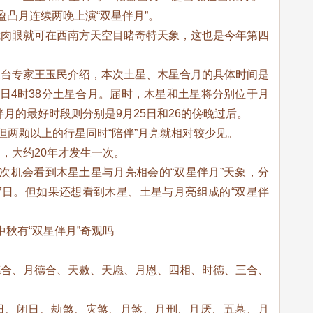
轮盈凸月连续两晚上演“双星伴月”。
凭肉眼就可在西南方天空目睹奇特天象，这也是今年第四
象台专家王玉民介绍，本次土星、木星合月的具体时间是
月26日4时38分土星合月。届时，木星和土星将分别位于月
星伴月的最好时段则分别是9月25日和26的傍晚过后。
但两颗以上的行星同时“陪伴”月亮就相对较少见。
，大约20年才发生一次。
次机会看到木星土星与月亮相会的“双星伴月”天象，分
2月17日。但如果还想看到木星、土星与月亮组成的“双星伴
德合、月德合、天赦、天愿、月恩、四相、时德、三合、
日、闭日、劫煞、灾煞、月煞、月刑、月厌、五墓、月