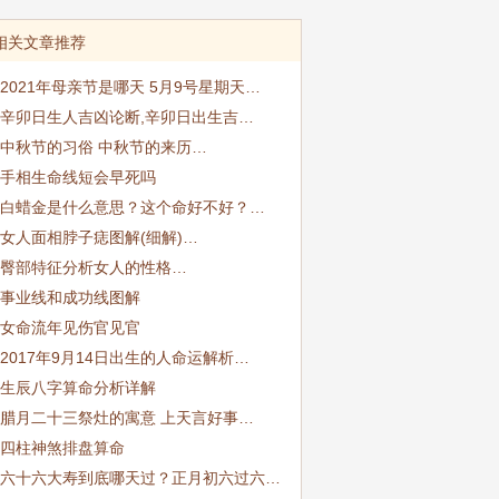
相关文章推荐
2021年母亲节是哪天 5月9号星期天…
辛卯日生人吉凶论断,辛卯日出生吉…
中秋节的习俗 中秋节的来历…
手相生命线短会早死吗
白蜡金是什么意思？这个命好不好？…
女人面相脖子痣图解(细解)…
臀部特征分析女人的性格…
事业线和成功线图解
女命流年见伤官见官
2017年9月14日出生的人命运解析…
生辰八字算命分析详解
腊月二十三祭灶的寓意 上天言好事…
四柱神煞排盘算命
六十六大寿到底哪天过？正月初六过六…