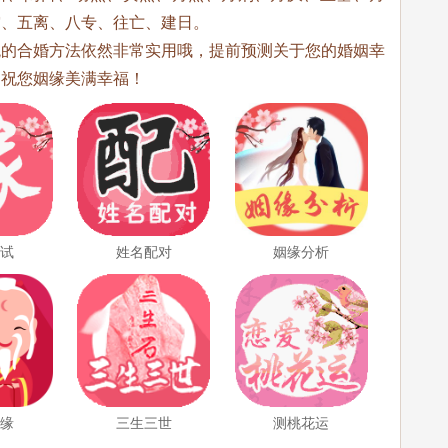
穷、五离、八专、往亡、建日。
统的合婚方法依然非常实用哦，提前预测关于您的婚姻幸
，祝您姻缘美满幸福！
测试
姓名配对
姻缘分析
姻缘
三生三世
测桃花运