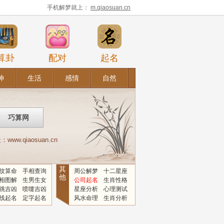
手机解梦就上：
m.qiaosuan.cn
算卦
配对
起名
神
生活
感情
自然
.qiaosuan.cn
其
纹算命
手相查询
周公解梦
十二星座
他
相图解
生男生女
公司起名
生肖性格
跳吉凶
喷嚏吉凶
星座分析
心理测试
线起名
定字起名
风水命理
生肖分析