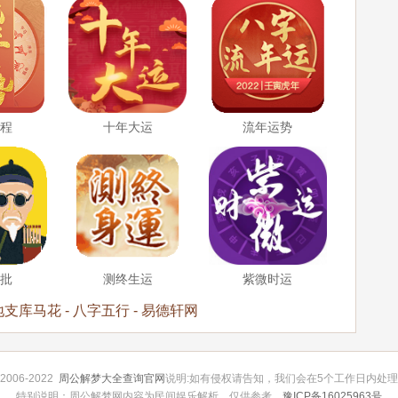
运程
十年大运
流年运势
精批
测终生运
紫微时运
库马花 - 八字五行 - 易德轩网
 2006-2022
周公解梦大全查询官网
说明:如有侵权请告知，我们会在5个工作日内处
特别说明：周公解梦网内容为民间娱乐解析，仅供参考。
豫ICP备16025963号