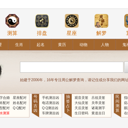
测算
排盘
星座
解梦
理
生肖
起名
黄历
动物
人物
鬼
始建于2006年，16年专注周公解梦查询，请记住或分享我们的网址：www
号
抽
民
字合婚
星座配对
手机测吉凶
观音灵签
吕祖灵签
指
码
签
间
肖配对
姓名配对
电话测吉凶
大仙灵签
关帝灵签
痣
吉
占
测
型配对
Q Q配对
Q Q测吉凶
天后灵签
诸葛测字
眼
凶
卜
算
水测算
车牌测吉凶
生日密码
黄道吉日
在