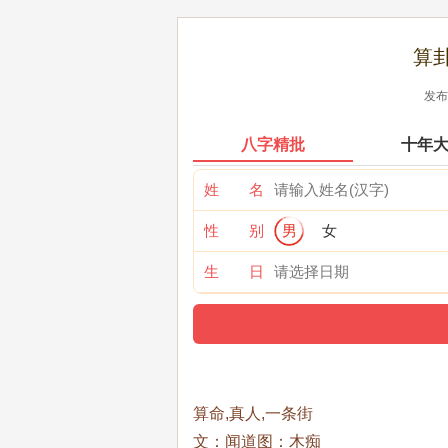
算
发布时
八字精批
十年
姓 名
性 别
男
女
生 日
算命,真人,一条街
文：闻道图：木痴