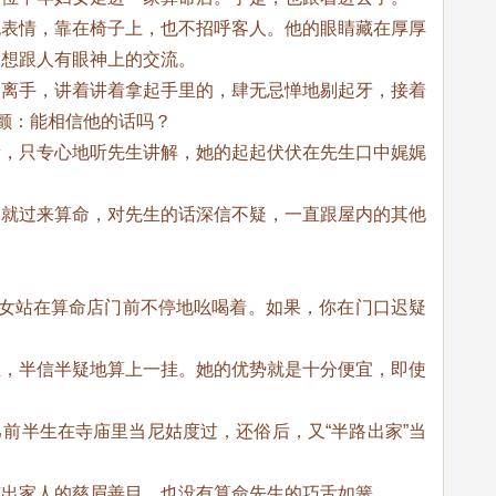
无表情，靠在椅子上，也不招呼客人。他的眼睛藏在厚厚
不想跟人有眼神上的交流。
不离手，讲着讲着拿起手里的，肆无忌惮地剔起牙，接着
一颤：能相信他的话吗？
睹，只专心地听先生讲解，她的起起伏伏在先生口中娓娓
，就过来算命，对先生的话深信不疑，一直跟屋内的其他
妇女站在算命店门前不停地吆喝着。如果，你在门口迟疑
至，半信半疑地算上一挂。她的优势就是十分便宜，即使
前半生在寺庙里当尼姑度过，还俗后，又“半路出家”当
有出家人的慈眉善目，也没有算命先生的巧舌如簧。