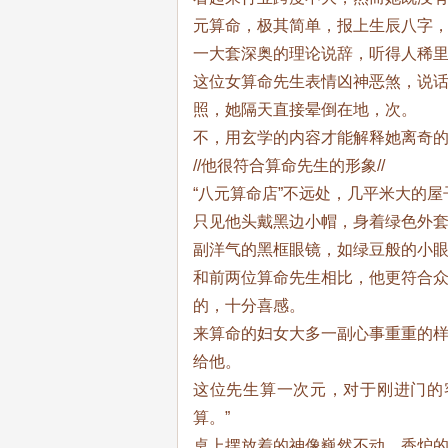
元算命，极其简单，报上生辰八字
一大套深奥的理论说辞，听得人稀
这位女算命先生表情凶神恶煞，说
照，她隔天直接晕倒在地，次。
不，用玄学的内容才能解释她离奇的
//他很符合算命先生的形象//
“八元算命店”不远处，几平米大的
只见他头戴黑边小帽，身着绿色外
副洋气的黑框眼镜，如绿豆般的小
和前两位算命先生相比，他更符合
的，十分喜感。
来算命的妇女大多一副心事重重的
给他。
这位先生算一次元，对于刚进门的
算。”
桌上摆放着的神像巍然不动，香炉