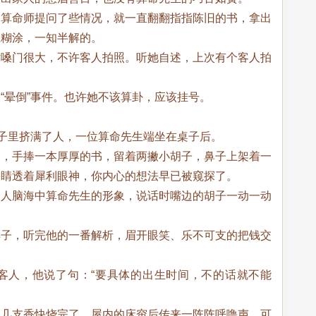
，算命师提问了些情况，就一直翻翻指指陈旧的书，拿出
里糊涂，一知半解的。
话嗓门很大，不许客人拍照。听她自述，上次有个客人拍
“晕倒”事件。也许她不该算卦，应该挂号。
屋子里挤满了人，一位算命先生端坐在桌子后。
套，手捧一本厚厚的书，留着两撇小胡子，鼻子上架着一
眼睛透着犀利眼神，你内心的想法早已被窥探了。
众人脑海中算命先生的形象，说话时嘴边的胡子一动一动
样子，听完他的一番解析，眉开眼笑、乐不可支的把钱交
客人，他说了句：“要具体的出生时间，不的话就不能
的几支香快烧完了，屋内的床帘后传来一阵阵呼噜声，可