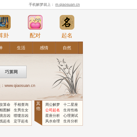
手机解梦就上：
m.qiaosuan.cn
算卦
配对
起名
神
生活
感情
自然
.qiaosuan.cn
其
纹算命
手相查询
周公解梦
十二星座
他
相图解
生男生女
公司起名
生肖性格
跳吉凶
喷嚏吉凶
星座分析
心理测试
线起名
定字起名
风水命理
生肖分析