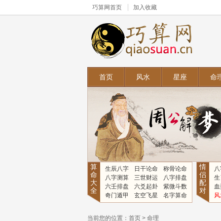
巧算网
首页
加入收藏
首页
风水
星座
命
算
情
生辰八字
日干论命
称骨论命
八
命
侣
八字测算
三世财运
八字排盘
生
大
配
六壬排盘
六爻起卦
紫微斗数
血
全
对
奇门遁甲
玄空飞星
名字算命
风
当前您的位置：
首页
>
命理