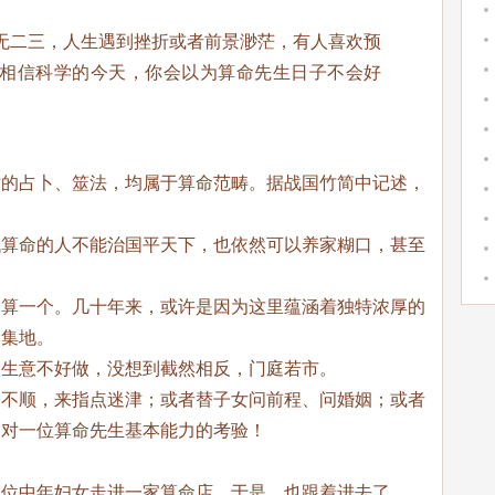
无二三，人生遇到挫折或者前景渺茫，有人喜欢预
相信科学的今天，你会以为算命先生日子不会好
时的占卜、筮法，均属于算命范畴。据战国竹简中记述，
代算命的人不能治国平天下，也依然可以养家糊口，甚至
定算一个。几十年来，或许是因为这里蕴涵着独特浓厚的
聚集地。
的生意不好做，没想到截然相反，门庭若市。
庭不顺，来指点迷津；或者替子女问前程、问婚姻；或者
是对一位算命先生基本能力的考验！
一位中年妇女走进一家算命店。于是，也跟着进去了。