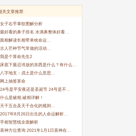
相关文章推荐
女子右手掌纹图解分析
最好看的鼻子排名 水滴鼻整体好看…
面相解读长相带来啥命运…
古人芒种节气常做的活动…
我是个算命先生2
床底下最忌讳放的东西是什么？有什么…
八字地支：戌土是什么意思…
网上抽签算命
24号是平安夜还是圣诞节 24号是不…
什么是破相,破相详解！
天干五合及天干合化的规则…
2017年8月26日出生的人命运解析…
手相智慧线全面解析
喜神方位查询 2021年1月1日喜神在…