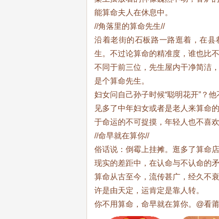
能算命夫人在休息中。
//角落里的算命先生//
沿着老街的石板路一路逛着，在县
生。不过论算命的精准度，谁也比不
不同于前三位，先生屋内干净简洁
是个算命先生。
妇女问自己孙子时候“聪明花开”？
见多了中年妇女或者是老人来算命
于命运的不可捉摸，年轻人也不喜
//命早就在算你//
俗话说：倒霉上挂摊。逛多了算命
现实的差距中，在认命与不认命的
算命从古至今，流传甚广，经久不
许是由天定，运肯定是靠人转。
你不用算命，命早就在算你。@看