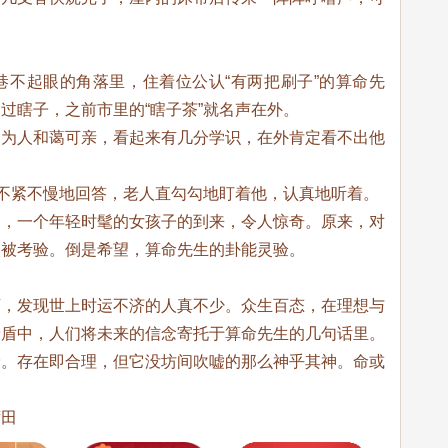
巷不起眼的角落里，住着位公认“有两把刷子”的算命先
过瞎子，之前市里的“瞎子茶”就名声在外。
，为人和蔼可亲，看起来有几分学识，在外肯定看不出他
他不紧不慢地回答，老人直勾勾地盯着他，认真地听着。
的，一个年轻时髦的女孩子的到来，令人惊奇。原来，对
欢被考验。倒是希望，算命先生的卦能灵验。
店，发现世上时运不济的人真不少。众生百态，在理想与
矛盾中，人们将未来的信念寄托于算命先生的几句话里。
衰。存在即合理，但它没坊间吹嘘的那么神乎其神。命或
莆田