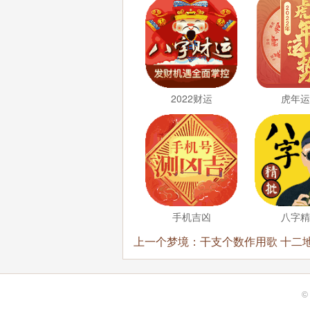
2022财运
虎年
手机吉凶
八字
上一个梦境：
干支个数作用歌 十二地支
©