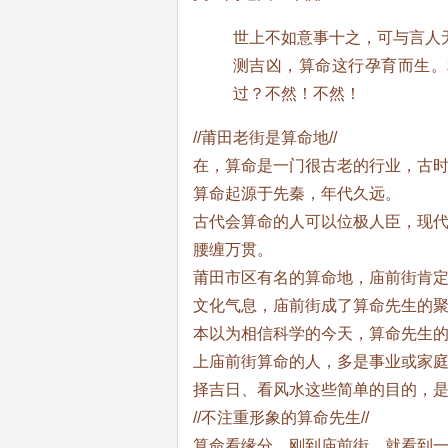
世上不如意事十之，可与言人
测吉凶，算命这行孕育而生。
过？不然！不然！
//莆田老街是算命地//
在，算命是一门很古老的行业，古
算命起源于先秦，年代久远。
古代会算命的人可以位极人臣，现
腰缠万贯。
莆田市区有名的算命地，庙前街肯
文化气息，庙前街成了算命先生的
本以为相信科学的今天，算命先生
上庙前街算命的人，多是事业或家
择吉日、看风水这些简单的目的，
//不注重形象的算命先生//
算命看缘分，刚到庙前街，就看到