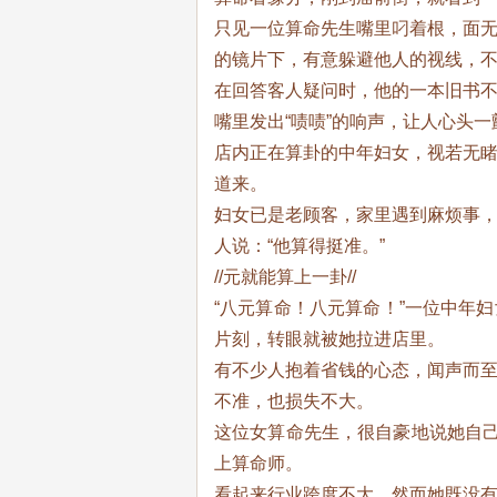
只见一位算命先生嘴里叼着根，面
的镜片下，有意躲避他人的视线，
在回答客人疑问时，他的一本旧书
嘴里发出“啧啧”的响声，让人心头
店内正在算卦的中年妇女，视若无
道来。
妇女已是老顾客，家里遇到麻烦事
人说：“他算得挺准。”
//元就能算上一卦//
“八元算命！八元算命！”一位中年
片刻，转眼就被她拉进店里。
有不少人抱着省钱的心态，闻声而
不准，也损失不大。
这位女算命先生，很自豪地说她自己
上算命师。
看起来行业跨度不大，然而她既没