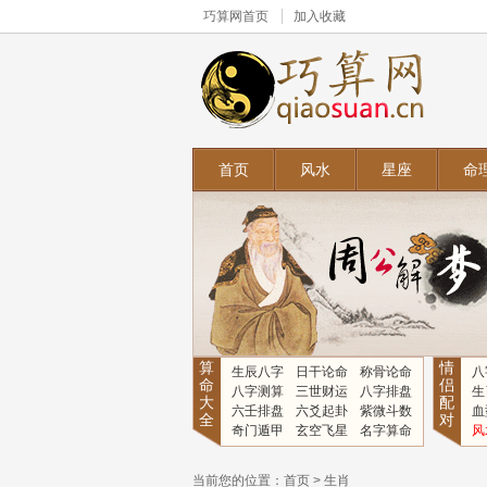
巧算网
首页
加入收藏
首页
风水
星座
命
算
情
生辰八字
日干论命
称骨论命
八
命
侣
八字测算
三世财运
八字排盘
生
大
配
六壬排盘
六爻起卦
紫微斗数
血
全
对
奇门遁甲
玄空飞星
名字算命
风
当前您的位置：
首页
>
生肖