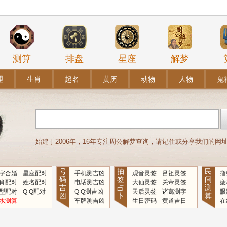
测算
排盘
星座
解梦
理
生肖
起名
黄历
动物
人物
鬼
始建于2006年，16年专注周公解梦查询，请记住或分享我们的网址：www
号
抽
民
字合婚
星座配对
手机测吉凶
观音灵签
吕祖灵签
指
码
签
间
肖配对
姓名配对
电话测吉凶
大仙灵签
关帝灵签
痣
吉
占
测
型配对
Q Q配对
Q Q测吉凶
天后灵签
诸葛测字
眼
凶
卜
算
水测算
车牌测吉凶
生日密码
黄道吉日
在