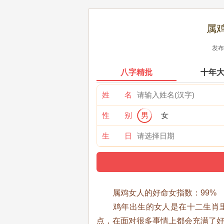
属
发布时
八字精批
十年
姓 名
性 别
男
女
生 日
属鸡女人的好命女指数：99%
鸡年出生的女人是在十二生肖里
点，在面对很多事情上都会充满了