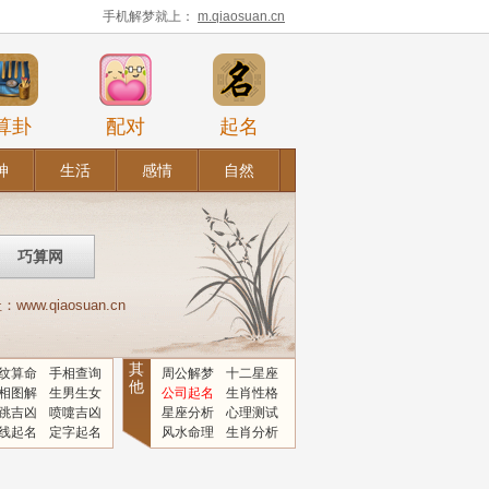
手机解梦就上：
m.qiaosuan.cn
算卦
配对
起名
神
生活
感情
自然
.qiaosuan.cn
其
纹算命
手相查询
周公解梦
十二星座
他
相图解
生男生女
公司起名
生肖性格
跳吉凶
喷嚏吉凶
星座分析
心理测试
线起名
定字起名
风水命理
生肖分析