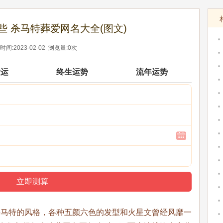
些 杀马特葬爱网名大全(图文)
间:2023-02-02 浏览量:0次
大运
终生运势
流年运势
杀马特的风格，各种五颜六色的发型和火星文曾经风靡一