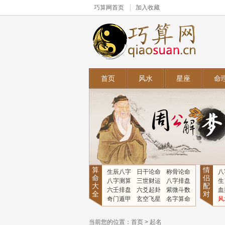
巧算网
首页
加入收藏
首页
风水
星座
命
算
情
生辰八字
日干论命
称骨论命
八
命
侣
八字测算
三世财运
八字排盘
生
大
配
六壬排盘
六爻起卦
紫微斗数
血
全
对
奇门遁甲
玄空飞星
名字算命
风
当前您的位置：
首页
>
起名