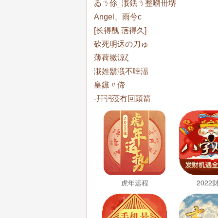
ゐㄋ伱_涐銩ㄋ整嗰丗堺
Angel、雨兮c
[长得醜 萿得久]
砍死明迗の刀ゅ
薄荷嶶涼ζ
涐姓鬍涐不啈湢
皇鏃〃偙
-幵弜莈冇回頭箭
虎年运程
2022