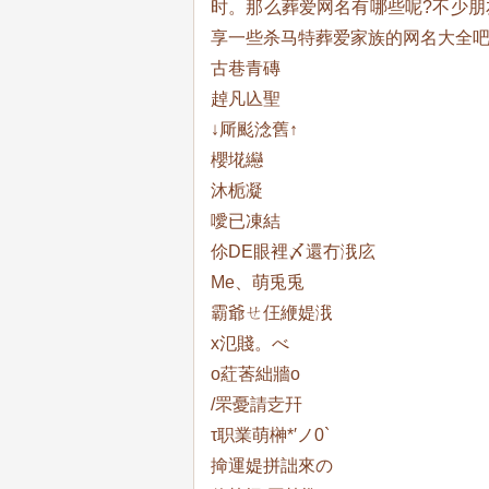
时。那么葬爱网名有哪些呢?不少
享一些杀马特葬爱家族的网名大全
古巷青磚
趠凡兦聖
↓厛颩淰舊↑
櫻埖纞
沐栀凝
噯已凍結
伱DE眼裡〆還冇涐庅
Me、萌兎兎
霸爺ㄝ仼緶媞涐
х氾賤。べ
o葒莕絀牆o
/罘憂請赱幵
τ职業萌榊*′ノ0`
掵運媞拼詘來の