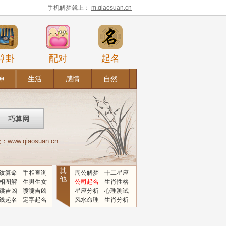
手机解梦就上：
m.qiaosuan.cn
算卦
配对
起名
神
生活
感情
自然
.qiaosuan.cn
其
纹算命
手相查询
周公解梦
十二星座
他
相图解
生男生女
公司起名
生肖性格
跳吉凶
喷嚏吉凶
星座分析
心理测试
线起名
定字起名
风水命理
生肖分析