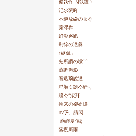
偏執怪 固執誑丶
汜氺蓅哖
不羁放緃のㄝ亽
蘋淉犇
幻影逐颩
剰悇の迗眞
↑縌偑←
兂所謂の噯﹌
蘫調魅影
看透莂說透ゝ
埖顏ミ誘亽酔╮
賤亽″滾幵
換来の卻媞涙
nv孒、請閃
°縯繹夏傷ξ
落櫻厛雨