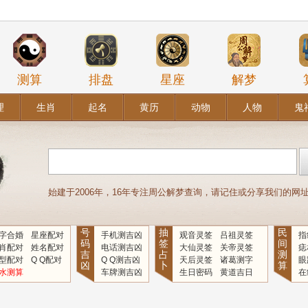
测算
排盘
星座
解梦
理
生肖
起名
黄历
动物
人物
鬼
始建于2006年，16年专注周公解梦查询，请记住或分享我们的网址：www
号
抽
民
字合婚
星座配对
手机测吉凶
观音灵签
吕祖灵签
指
码
签
间
肖配对
姓名配对
电话测吉凶
大仙灵签
关帝灵签
痣
吉
占
测
型配对
Q Q配对
Q Q测吉凶
天后灵签
诸葛测字
眼
凶
卜
算
水测算
车牌测吉凶
生日密码
黄道吉日
在