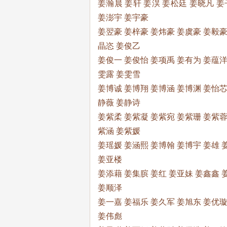
姜瀚晨 姜轩 姜淏 姜松廷 姜晓凡 姜
姜澎宇 姜宇豪
姜翌豪 姜梓豪 姜炜豪 姜虞豪 姜毅豪
晶恣 姜俊乙
姜俊一 姜俊怡 姜项禹 姜有为 姜蕴洋
雯露 姜雯雪
姜博诚 姜博翔 姜博涵 姜博渊 姜怡芯
静薇 姜静诗
姜紫柔 姜紫凝 姜紫宛 姜紫珊 姜紫蓉
紫涵 姜紫媛
姜瑶媛 姜涵熙 姜博翰 姜博宇 姜雄 
姜亚楼
姜添藉 姜集膑 姜红 姜亚妹 姜鑫鑫 
姜顺泽
姜一嘉 姜福乐 姜久军 姜旭东 姜优璇
姜伟彪