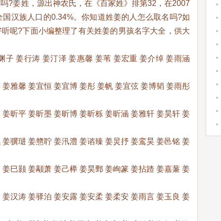
?姜姓，源出神农氏，在《百家姓》排第32，在2007
国汉族人口的0.34%。你知道姓姜的人怎么取名吗?如
好听呢?下面小编整理了有关姓姜的男孩名字大全，供大
渊子 姜行涛 姜汀泽 姜惠馨 姜苇 姜宏重 姜介绰 姜雨涵
 姜雅馨 姜宜恒 姜宜博 姜彤 姜帆 姜宜弦 姜博韬 姜雨彤
 姜昕平 姜昕墨 姜昕博 姜昕栎 姜昕涵 姜雅轩 姜昊轩 姜
 姜骥琎 姜戆聍 姜汛澧 姜谘臻 姜炅抒 姜鸾昊 姜邑铭 姜
 姜巳颢 姜颟萧 姜己榉 姜昊鄄 姜峋篆 姜拈蹅 姜嘉蒹 姜
 姜汉涛 姜驿泊 姜安露 姜安柔 姜柔安 姜雨言 姜玉良 姜