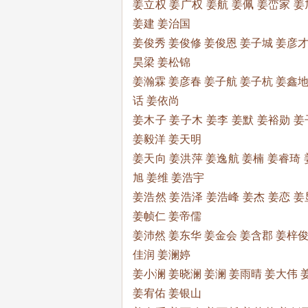
姜立权 姜广权 姜航 姜佩 姜峦家 姜
姜建 姜治国
姜俊秀 姜俊修 姜俊恩 姜子城 姜彦才
昊梁 姜松锦
姜瀚霖 姜彦春 姜子航 姜子杭 姜鑫地
话 姜依尚
姜木子 姜子木 姜李 姜默 姜裕勋 姜
姜毅洋 姜天明
姜天向 姜洪萍 姜逸航 姜楠 姜睿琦 
旭 姜维 姜浩宇
姜浩然 姜浩泽 姜浩峰 姜杰 姜恋 姜
姜帧仁 姜帝儒
姜沛然 姜东华 姜金会 姜含郡 姜梓俊
佳润 姜澜婷
姜小澜 姜晓澜 姜澜 姜雨晴 姜大伟 
姜宥佑 姜银山