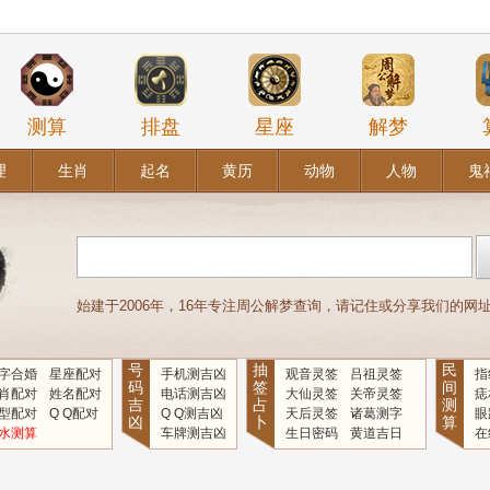
测算
排盘
星座
解梦
理
生肖
起名
黄历
动物
人物
鬼
始建于2006年，16年专注周公解梦查询，请记住或分享我们的网址：www
号
抽
民
字合婚
星座配对
手机测吉凶
观音灵签
吕祖灵签
指
码
签
间
肖配对
姓名配对
电话测吉凶
大仙灵签
关帝灵签
痣
吉
占
测
型配对
Q Q配对
Q Q测吉凶
天后灵签
诸葛测字
眼
凶
卜
算
水测算
车牌测吉凶
生日密码
黄道吉日
在