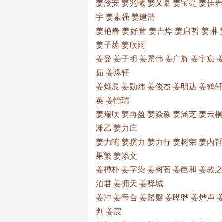
姜泠安 姜兆曦 姜又豪 姜宝亮 姜佳岩
宇 姜素强 姜建清
姜艳春 姜妤萱 姜吉烨 姜启哲 姜琳 
姜子菡 姜欣雨
姜曼 姜子明 姜景伟 姜广辉 姜宇宸 
茹 姜烁轩
姜烁辰 姜勋炜 姜俊杰 姜明达 姜鹤轩
英 姜怡瑞
姜瑞欣 姜再盈 姜焱淼 姜涵芝 姜云桐
滩乙 姜力庄
姜力畹 姜骥力 姜力行 姜树荣 姜内哲
果繁 姜添文
姜樽朴 姜字染 姜树苍 姜邑和 姜敦之
泊君 姜拥天 姜驿城
姜冲 姜帝合 姜罄磐 姜晔骅 姜烨声 
判 姜宸