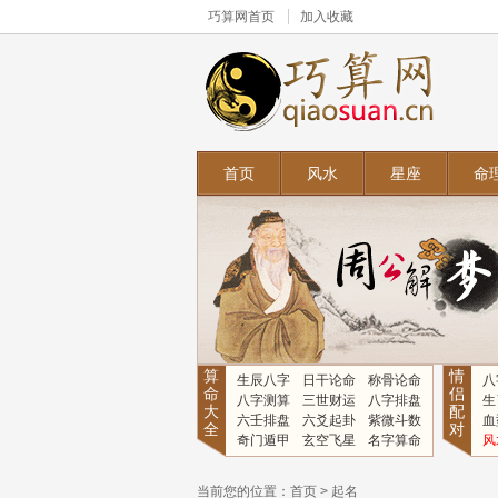
巧算网
首页
加入收藏
首页
风水
星座
命
算
情
生辰八字
日干论命
称骨论命
八
命
侣
八字测算
三世财运
八字排盘
生
大
配
六壬排盘
六爻起卦
紫微斗数
血
全
对
奇门遁甲
玄空飞星
名字算命
风
当前您的位置：
首页
>
起名