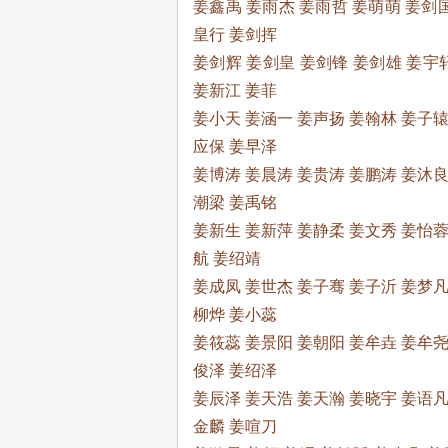
姜鑫禹 姜雨杰 姜雨哲 姜萌萌 姜剑国
皇行 姜剑挥
姜剑辉 姜剑皇 姜剑锋 姜剑雄 姜宇轩
姜新江 姜菲
姜小天 姜涵一 姜声扬 姜翰林 姜子辕
应保 姜早泽
姜博涛 姜晨涛 姜贵涛 姜鹏涛 姜沐良
潮梁 姜禹铭
姜新生 姜新萍 姜静柔 姜文秀 姜怡蓉
航 姜绍靖
姜成凤 姜世杰 姜子骞 姜子沂 姜梦凡
柳烨 姜小蕊
姜筱蕊 姜景阳 姜朝阳 姜牟垚 姜牟尧
俊泽 姜绍泽
姜辰泽 姜天浩 姜天瀚 姜晓宇 姜语凡
金麟 姜喧刀