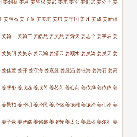
 姜剑桥 姜君 姜耀权 姜武 姜来 姜军 姜剑武 姜公子 姜
 姜明杰 姜子童 姜美琪 姜琪 姜守国 姜凡 姜成 姜新疆
 姜翰一 姜翰三 姜皓然 姜昊然 姜舜天 姜志全 姜宇辰 姜
 姜昊明 姜昊东 姜云瀚 姜清云 姜顺水 姜昊涛 姜昊天 姜
 姜佳萱 姜开 姜守海 姜嘉懿 姜懿涵 姜钰海 姜海石 姜高
 姜馨彤 姜欣蕊 姜欣芮 姜芯芮 姜心芮 姜依烨 姜依依 姜
 姜景柏 姜泽明 姜泽民 姜泽铭 姜振雄 姜振泽 姜伟泽 姜
 姜子豪 姜智皓 姜铭鑫 姜培芳 姜太公 姜晟彬 姜尔利 姜