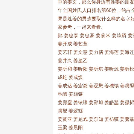
中的姜文，那么你身边有姓姜的朋友吗
年全国姓氏人口排名第60位，约占全
果是姓姜的男孩要取什么样的名字
家参考，一起来看看。
驰 姜忠泰 姜忠豪 姜俊米 姜炫鳞 姜
姜开成 姜艺萱
姜艺轩 姜文慧 姜力偁 姜海莲 姜海连
姜井久 姜鉴乙
姜昕和 姜昕阳 姜昕琪 姜昕源 姜昕松
成屹 姜成焕
姜成达 姜宏潞 姜逻懋 姜穰锡 姜骥隰
弛醴 姜颢骧
姜颢銮 姜铱镶 姜鄞旭 姜皓錾 姜赑韬
骥燮 姜逻繇
姜黉亚 姜题尥 姜泵知 姜祊骥 姜蘩翕
玉梁 姜晨阳