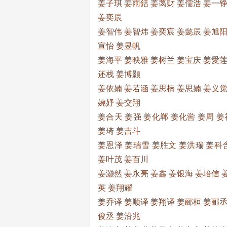
姜子琪 姜雨銛 姜蔼财 姜儒浩 姜一铮
姜奕辰
姜智伟 姜智炜 姜奕宸 姜懿辰 姜旭阳
宣怡 姜昱帆
姜海平 姜映雅 姜树兰 姜宝庆 姜愛莲
还栈 姜博颢
姜依婻 姜若涵 姜思楠 姜思婻 姜义觉
婉妤 姜交翔
姜合天 姜强 姜化郸 姜化喾 姜周 姜
姜琦 姜吉斗
姜恩泽 姜瑞雪 姜胜文 姜洪瑞 姜科含
姜叶茂 姜百川
姜灏然 姜永亮 姜鑫 姜银海 姜培信 
英 姜翔耀
姜乔译 姜顺译 姜翔译 姜郦桓 姜郦丞
俊丞 姜沿兆