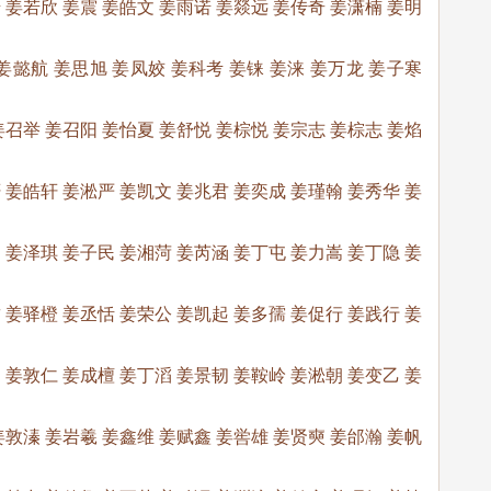
 姜若欣 姜震 姜皓文 姜雨诺 姜燚远 姜传奇 姜潇楠 姜明
姜懿航 姜思旭 姜凤姣 姜科考 姜铼 姜涞 姜万龙 姜子寒
姜召举 姜召阳 姜怡夏 姜舒悦 姜棕悦 姜宗志 姜棕志 姜焰
 姜皓轩 姜淞严 姜凯文 姜兆君 姜奕成 姜瑾翰 姜秀华 姜
 姜泽琪 姜子民 姜湘菏 姜芮涵 姜丁屯 姜力嵩 姜丁隐 姜
 姜驿橙 姜丞恬 姜荣公 姜凯起 姜多孺 姜促行 姜践行 姜
 姜敦仁 姜成檀 姜丁滔 姜景韧 姜鞍岭 姜淞朝 姜变乙 姜
姜敦溱 姜岩羲 姜鑫维 姜赋鑫 姜喾雄 姜贤奭 姜邰瀚 姜帆