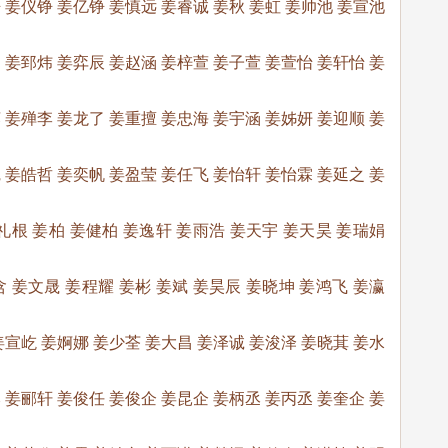
 姜仪铮 姜亿铮 姜慎远 姜睿诚 姜秋 姜虹 姜帅池 姜宣池
 姜郅炜 姜弈辰 姜赵涵 姜梓萱 姜子萱 姜萱怡 姜轩怡 姜
 姜殚李 姜龙了 姜重擅 姜忠海 姜宇涵 姜姊妍 姜迎顺 姜
 姜皓哲 姜奕帆 姜盈莹 姜任飞 姜怡轩 姜怡霖 姜延之 姜
礼根 姜柏 姜健柏 姜逸轩 姜雨浩 姜天宇 姜天昊 姜瑞娟
 姜文晟 姜程耀 姜彬 姜斌 姜昊辰 姜晓坤 姜鸿飞 姜瀛
姜宣屹 姜婀娜 姜少荃 姜大昌 姜泽诚 姜浚泽 姜晓萁 姜水
 姜郦轩 姜俊任 姜俊企 姜昆企 姜柄丞 姜丙丞 姜奎企 姜