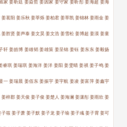
旭家 姜昕廷 姜焱哲 姜因家 姜守家 姜昕彤 姜海超 姜海
 姜茗阳 姜乐秋 姜莘烁 姜柏君 姜莘凯 姜锦林 姜雨金 姜
 姜胜贤 姜声泰 姜文昊 姜文浩 姜雪松 姜博超 姜漠 姜童
子轩 姜皓博 姜雄韬 姜雄策 姜呈锦 姜钰 姜东东 姜毅扬
姜睿琪 姜瑞琪 姜海洋 姜洋 姜阳 姜雯晴 姜祺 姜子鸣 姜
显一 姜瑞晨 姜佰东 姜振宇 姜宇航 姜凌 姜富萍 姜鑫宇
 姜梓郡 姜天俊 姜子俊 姜楚人 姜海澜 姜潇彤 姜雨欣 姜
姜子筱 姜子萧 姜子默 姜子龙 姜子瑜 姜子彧 姜子霄 姜可