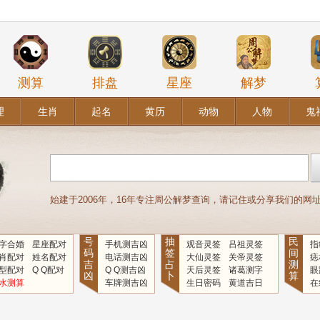
测算
排盘
星座
解梦
理
生肖
起名
黄历
动物
人物
鬼
始建于2006年，16年专注周公解梦查询，请记住或分享我们的网址：www
号
抽
民
字合婚
星座配对
手机测吉凶
观音灵签
吕祖灵签
指
码
签
间
肖配对
姓名配对
电话测吉凶
大仙灵签
关帝灵签
痣
吉
占
测
型配对
Q Q配对
Q Q测吉凶
天后灵签
诸葛测字
眼
凶
卜
算
水测算
车牌测吉凶
生日密码
黄道吉日
在