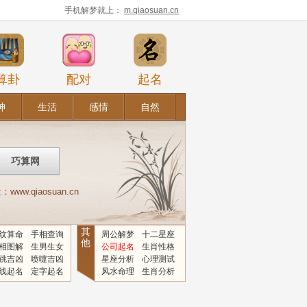
手机解梦就上：
m.qiaosuan.cn
算卦
配对
起名
神
生活
感情
自然
.qiaosuan.cn
其
纹算命
手相查询
周公解梦
十二星座
他
相图解
生男生女
公司起名
生肖性格
跳吉凶
喷嚏吉凶
星座分析
心理测试
线起名
定字起名
风水命理
生肖分析