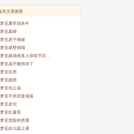
相关文章推荐
梦见屠宰场杀牛
梦见墓碑
梦见房子很破
梦见墙壁倒塌
梦见操场很多人排练节目…
梦见庙宇被拆掉了
梦见住房
梦见婚房
梦见包公庙
梦见平房房盖塌落
梦见老宅
梦见红薯窖
梦见危险的房屋
梦见幼儿园上课