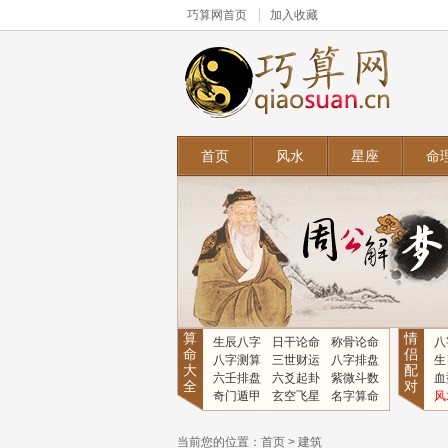
巧算网
首页
加入收藏
首页
风水
星座
命
算
情
生辰八字
日干论命
称骨论命
八
命
侣
八字测算
三世财运
八字排盘
生
大
配
六壬排盘
六爻起卦
紫微斗数
血
全
对
奇门遁甲
玄空飞星
名字算命
风
当前您的位置：
首页
>
建筑