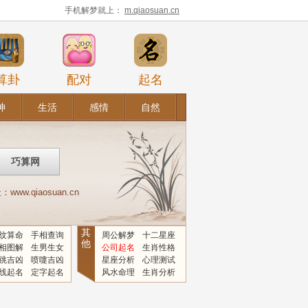
手机解梦就上：
m.qiaosuan.cn
算卦
配对
起名
神
生活
感情
自然
.qiaosuan.cn
其
纹算命
手相查询
周公解梦
十二星座
他
相图解
生男生女
公司起名
生肖性格
跳吉凶
喷嚏吉凶
星座分析
心理测试
线起名
定字起名
风水命理
生肖分析