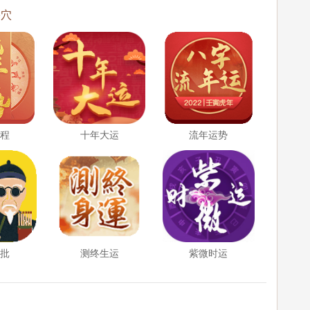
塞穴
运程
十年大运
流年运势
精批
测终生运
紫微时运