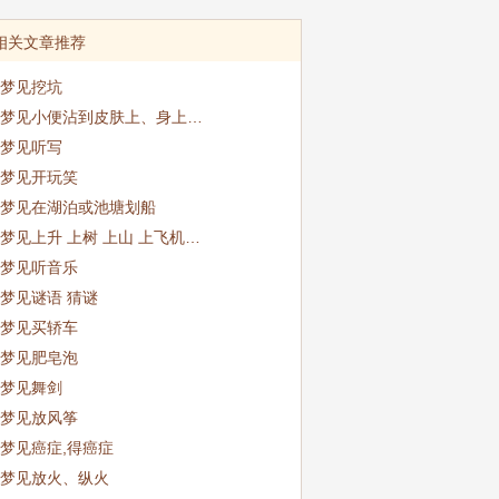
相关文章推荐
梦见挖坑
梦见小便沾到皮肤上、身上…
梦见听写
梦见开玩笑
梦见在湖泊或池塘划船
梦见上升 上树 上山 上飞机…
梦见听音乐
梦见谜语 猜谜
梦见买轿车
梦见肥皂泡
梦见舞剑
梦见放风筝
梦见癌症,得癌症
梦见放火、纵火