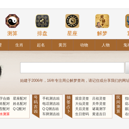
测算
排盘
星座
解梦
理
生肖
起名
黄历
动物
人物
鬼
始建于2006年，16年专注周公解梦查询，请记住或分享我们的网址：www
号
抽
民
字合婚
星座配对
手机测吉凶
观音灵签
吕祖灵签
指
码
签
间
肖配对
姓名配对
电话测吉凶
大仙灵签
关帝灵签
痣
吉
占
测
型配对
Q Q配对
Q Q测吉凶
天后灵签
诸葛测字
眼
凶
卜
算
水测算
车牌测吉凶
生日密码
黄道吉日
在