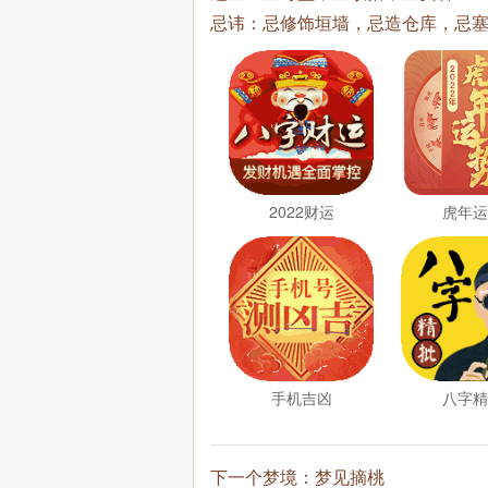
忌讳：忌修饰垣墙，忌造仓库，忌
2022财运
虎年
手机吉凶
八字
下一个梦境：
梦见摘桃