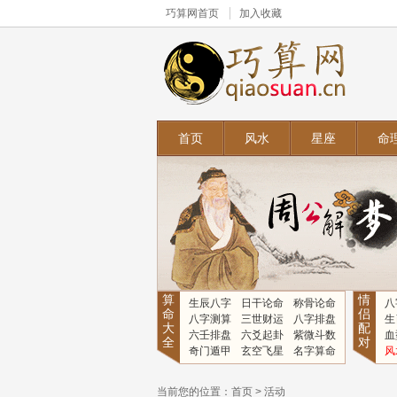
巧算网
首页
加入收藏
首页
风水
星座
命
算
情
生辰八字
日干论命
称骨论命
八
命
侣
八字测算
三世财运
八字排盘
生
大
配
六壬排盘
六爻起卦
紫微斗数
血
全
对
奇门遁甲
玄空飞星
名字算命
风
当前您的位置：
首页
>
活动